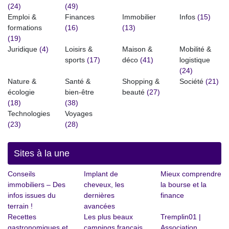
(24)
(49)
Emploi &
Finances
Immobilier
Infos
(15)
formations
(16)
(13)
(19)
Juridique
(4)
Loisirs &
Maison &
Mobilité &
sports
(17)
déco
(41)
logistique
(24)
Nature &
Santé &
Shopping &
Société
(21)
écologie
bien-être
beauté
(27)
(18)
(38)
Technologies
Voyages
(23)
(28)
Sites à la une
Conseils
Implant de
Mieux comprendre
immobiliers – Des
cheveux, les
la bourse et la
infos issues du
dernières
finance
terrain !
avancées
Recettes
Les plus beaux
Tremplin01 |
gastronomiques et
campings français
Association