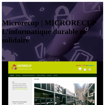
Microrecup | MICRORECUP
L’infor­mati­que durable et
solidaire