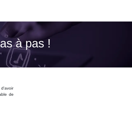
as à pas !
d'avoir
able de